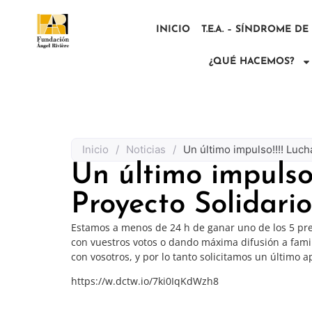
INICIO
T.E.A. – SÍNDROME D
¿QUÉ HACEMOS?
Inicio
/
Noticias
/
Un último impulso!!!! Luc
Un último impulso
Proyecto Solidari
Estamos a menos de 24 h de ganar uno de los 5 prem
con vuestros votos o dando máxima difusión a fami
con vosotros, y por lo tanto solicitamos un últim
https://w.dctw.io/7ki0IqKdWzh8